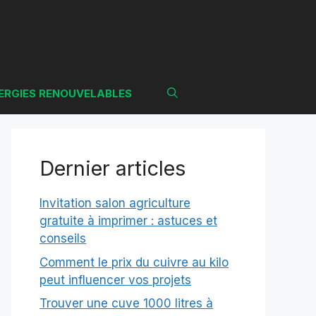
ERGIES RENOUVELABLES
Dernier articles
Invitation salon agriculture
gratuite à imprimer : astuces et
conseils
Comment le prix du cuivre au kilo
peut influencer vos projets
Trouver une cuve 1000 litres à