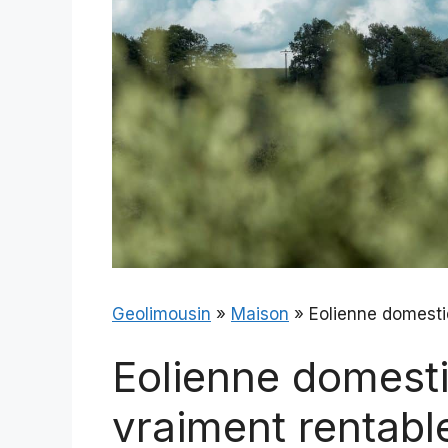
Geolimousin
»
Maison
»
Eolienne domesti
Eolienne domesti
vraiment rentabl