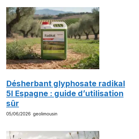
Désherbant glyphosate radikal
5l Espagne : guide d’utilisation
sûr
05/06/2026
geolimousin