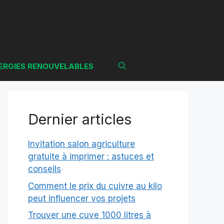
ERGIES RENOUVELABLES
Dernier articles
Invitation salon agriculture
gratuite à imprimer : astuces et
conseils
Comment le prix du cuivre au kilo
peut influencer vos projets
Trouver une cuve 1000 litres à