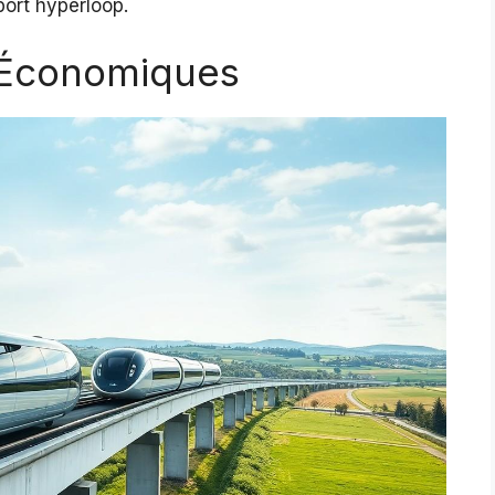
port hyperloop.
 Économiques