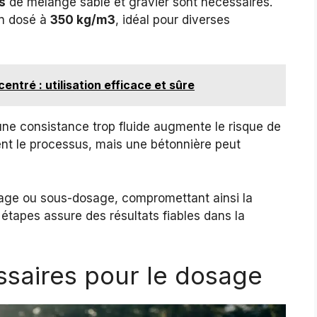
s
de mélange sable et gravier sont nécessaires.
on dosé à
350 kg/m3
, idéal pour diverses
ntré : utilisation efficace et sûre
 une consistance trop fluide augmente le risque de
litent le processus, mais une bétonnière peut
sage ou sous-dosage, compromettant ainsi la
 étapes assure des résultats fiables dans la
saires pour le dosage