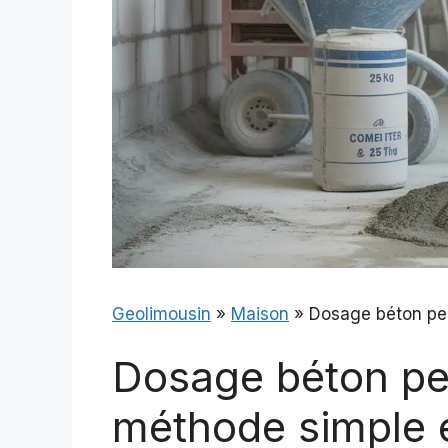
Geolimousin
»
Maison
»
Dosage béton pel
Dosage béton pel
méthode simple e