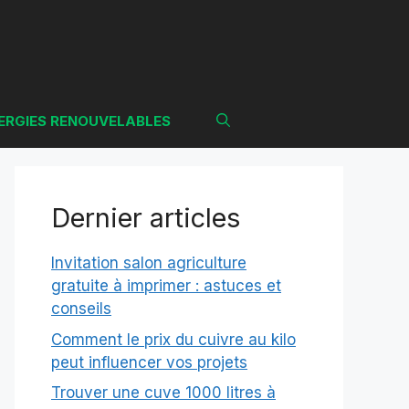
ERGIES RENOUVELABLES
Dernier articles
Invitation salon agriculture
gratuite à imprimer : astuces et
conseils
Comment le prix du cuivre au kilo
peut influencer vos projets
Trouver une cuve 1000 litres à