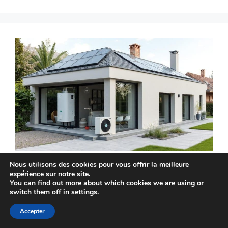
Nous utilisons des cookies pour vous offrir la meilleure
expérience sur notre site.
Cumuler chaudière à
You can find out more about which cookies we are using or
switch them off in
settings
.
condensation et
Accepter
pompe à chaleur :