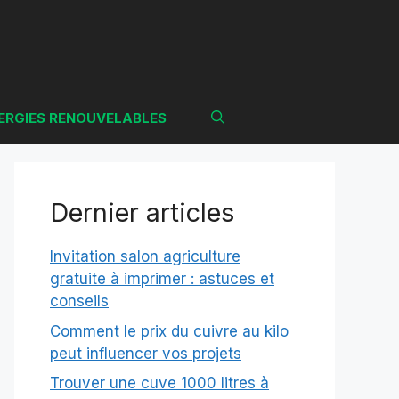
ERGIES RENOUVELABLES
Dernier articles
Invitation salon agriculture
gratuite à imprimer : astuces et
conseils
Comment le prix du cuivre au kilo
peut influencer vos projets
Trouver une cuve 1000 litres à