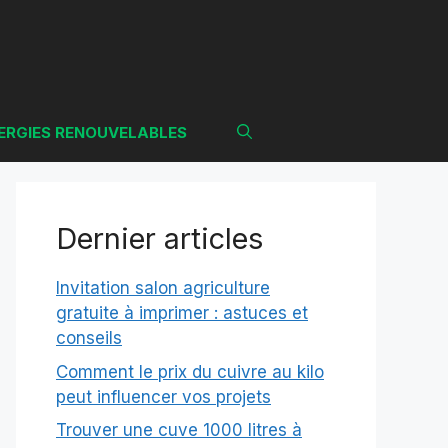
ERGIES RENOUVELABLES
Dernier articles
Invitation salon agriculture
gratuite à imprimer : astuces et
conseils
Comment le prix du cuivre au kilo
peut influencer vos projets
Trouver une cuve 1000 litres à