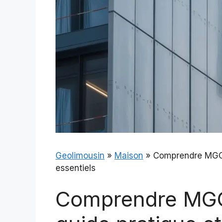
Geolimousin
»
Maison
»
Comprendre MGO C
essentiels
Comprendre MGO 