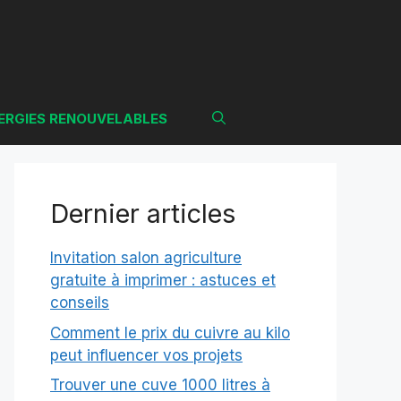
ERGIES RENOUVELABLES
Dernier articles
Invitation salon agriculture
gratuite à imprimer : astuces et
conseils
Comment le prix du cuivre au kilo
peut influencer vos projets
Trouver une cuve 1000 litres à