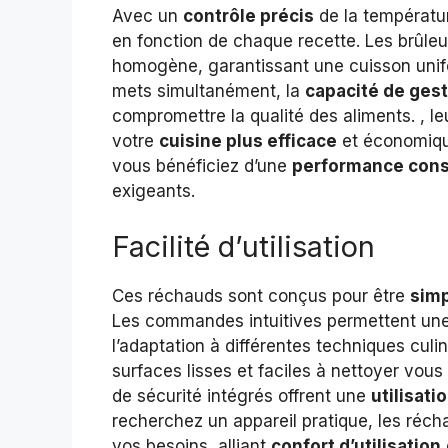
Avec un
contrôle précis
de la températur
en fonction de chaque recette. Les brûle
homogène, garantissant une cuisson unifo
mets simultanément, la
capacité de ges
compromettre la qualité des aliments. , le
votre
cuisine plus efficace
et économique
vous bénéficiez d’une
performance cons
exigeants.
Facilité d’utilisation
Ces réchauds sont conçus pour être
simp
Les commandes intuitives permettent un
l’adaptation à différentes techniques culi
surfaces lisses et faciles à nettoyer vous 
de sécurité intégrés offrent une
utilisati
recherchez un appareil pratique, les réc
vos besoins, alliant
confort d’utilisation