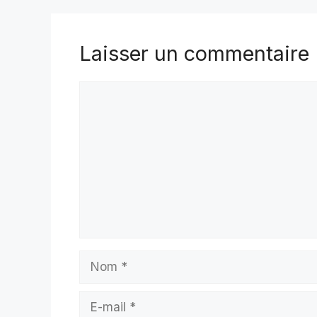
Laisser un commentaire
Commentaire
Nom
E-
mail