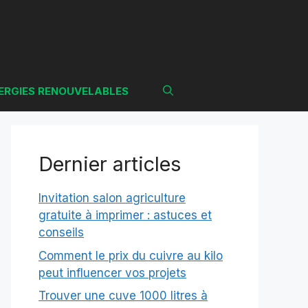
ERGIES RENOUVELABLES
Dernier articles
Invitation salon agriculture
gratuite à imprimer : astuces et
conseils
Comment le prix du cuivre au kilo
peut influencer vos projets
Trouver une cuve 1000 litres à