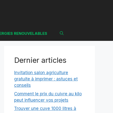
ERGIES RENOUVELABLES
Dernier articles
Invitation salon agriculture
gratuite à imprimer : astuces et
conseils
Comment le prix du cuivre au kilo
peut influencer vos projets
Trouver une cuve 1000 litres à