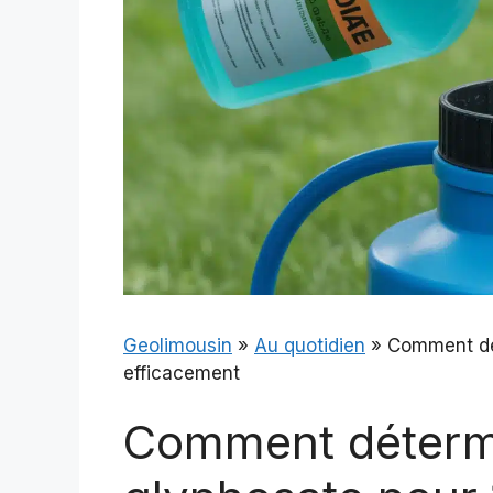
Geolimousin
»
Au quotidien
»
Comment dét
efficacement
Comment détermi