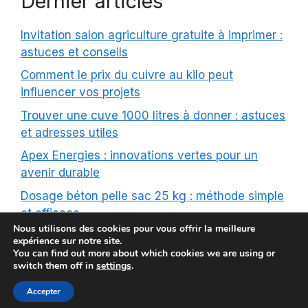
Dernier articles
Invitation salon agriculture gratuite à imprimer :
astuces et conseils
Comment le prix du cuivre au kilo peut
influencer vos projets
Trouver une cuve 1000 litres à donner : astuces
et adresses utiles
Apex Energies : innovations vertes pour un
avenir durable
Dosage béton pelle sac 25 kg : méthode simple
et efficace
Nous utilisons des cookies pour vous offrir la meilleure
expérience sur notre site.
You can find out more about which cookies we are using or
switch them off in
settings
.
© Geolimousin 2026 |
Mentions Légales
|
Contact
|
Plan
de site
Accepter