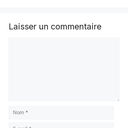
Laisser un commentaire
Commentaire
Nom
E-