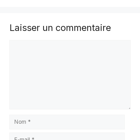
Laisser un commentaire
Commentaire
Nom
E-