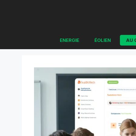
Aller
au
contenu
ENERGIE
ÉOLIEN
AU 