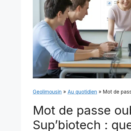
Geolimousin
»
Au quotidien
»
Mot de pass
Mot de passe ou
Sup’biotech : que