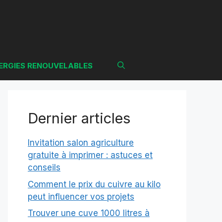
ERGIES RENOUVELABLES
Dernier articles
Invitation salon agriculture
gratuite à imprimer : astuces et
conseils
Comment le prix du cuivre au kilo
peut influencer vos projets
Trouver une cuve 1000 litres à