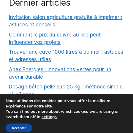
Dernier articles
Invitation salon agriculture gratuite à imprimer :
astuces et conseils
Comment le prix du cuivre au kilo peut
influencer vos projets
Trouver une cuve 1000 litres à donner : astuces
et adresses utiles
Apex Energies : innovations vertes pour un
avenir durable
Dosage béton pelle sac 25 kg : méthode simple
et efficace
Nous utilisons des cookies pour vous offrir la meilleure
expérience sur notre site.
You can find out more about which cookies we are using or
switch them off in
settings
.
© Geolimousin 2026 |
Mentions Légales
|
Contact
|
Plan
Accepter
de site